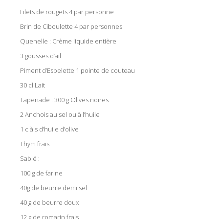
Filets de rougets 4 par personne
Brin de Ciboulette 4 par personnes
Quenelle : Crème liquide entière
3 gousses d’ail
Piment d’Espelette 1 pointe de couteau
30 cl Lait
Tapenade : 300 g Olives noires
2 Anchois au sel ou à l’huile
1 c à s d’huile d’olive
Thym frais
Sablé :
100 g de farine
40g de beurre demi sel
40 g de beurre doux
12 g de romarin frais