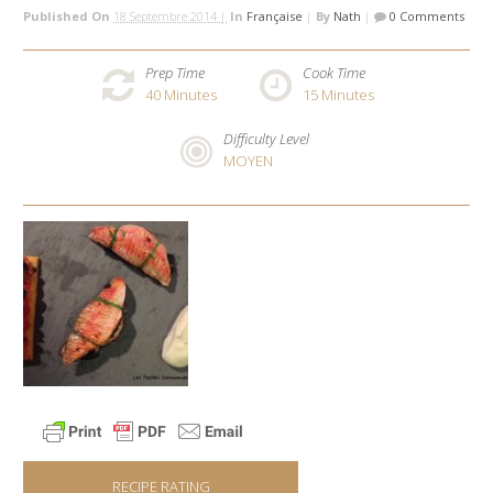
Published On
18 Septembre 2014 |
In
Française
|
By
Nath
|
0 Comments
Prep Time
Cook Time
40
Minutes
15
Minutes
Difficulty Level
MOYEN
RECIPE RATING