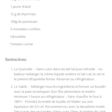
1 jaune d’œuf
12 g de thym frais
100g de parmesan
3-4 tomates confites
Ciboulette
Tomates cerise
Instructions
La Quenelle : - Faire cuire dans du lait l’ail puis refroidir. - Au
batteur mélanger la crème liquide entière et l’ail cuit, le sel et
le piment d’Espelette ferme. Réserver au réfrigérateur.
Le Sablé : - Mélanger tous les ingrédients et former un boudin
avec la pate envelopper d’un film alimentaire et mettre
minimum 1 heure au réfrigérateur. - Faire chauffer le four à
180°c - Prendre la moitié de la pâte et l’étaler sur une
épaisseur de 0,5 cm. Recommencez avec la deuxième moitié.
Découper des rectangles -Faire cuire 10mn. Et mettre de côté