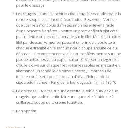
pour le dressage.
Les rougets : - Faire blanchir la ciboulette 30 secondes pour la
rendre souple et la rincer à l’eau froide. Réserver. - Vérifier
que vos filets n’ont plus d’arrêtes sinon les enlever à l’aide
d’une pincette à arrêtes. - Mettre un premier filet à plat côté
peau, mettre un peu de tapenade sur le filet. Mettre un autre
filet par dessus. Fermer en passant un brin de ciboulette à
chaque extrémité en faisant un nœud coupé ensuite ce qui
dépasse. - Recommencer avec les autres filets mettre sur une
plaque antiadhésive ou papier sulfurisé. Verser un léger filet
d’huile d’olive sur chaque filet. - Finir les sablés en mettant en
alternance un rondelle de tomate cerise , 1 morceau de
tomate confite et 1 petit morceau d’olive. Finir par de la
ciboulette hachée. - Faire cuire les rougets 3- 4 mn à 180 °C
Le dressage : - Mettre sur une assiette le sablé puis les deux
rougets tapenade et enfin faire une quenelle à l’aide de 2
cuillères à soupe de la crème fouettée.
Bon Appétit
Servings :
4