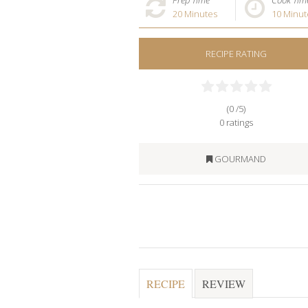
Prep Time
Cook Tim
20
Minutes
10
Minut
RECIPE RATING
(0 /
5
)
0
ratings
GOURMAND
RECIPE
REVIEW