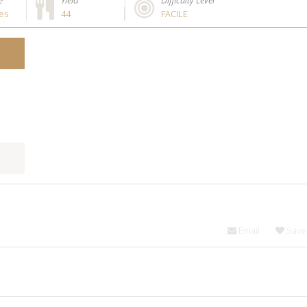
e
Yield
Difficulty Level
es
44
FACILE
Email
Save