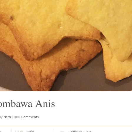
Combawa Anis
By
Nath
|
0 Comments