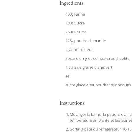
Ingredients
400g Farine
180g Sucre
250g Beurre
125g poudre d'amande
4 jaunes d'oeufs
zeste d'un gros combawa ou 2 petits
1 c à s de graine d'anis vert
sel
sucre glace à saupoudrer sur biscuits
Instructions
Mélanger la farine, la poudre d'ama
température ambiante et les jaunes
Sortir la pâte du réfrigérateur 10-1