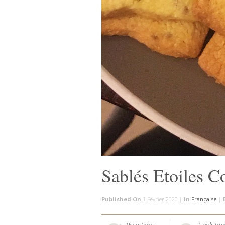
Sablés Etoiles 
Published On
1 Février 2020 |
In
Française
|