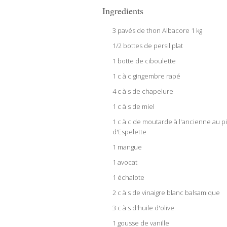
Ingredients
3 pavés de thon Albacore 1 kg
1/2 bottes de persil plat
1 botte de ciboulette
1 c à c gingembre rapé
4 c à s de chapelure
1 c à s de miel
1 c à c de moutarde à l'ancienne au p
d'Espelette
1 mangue
1 avocat
1 échalote
2 c à s de vinaigre blanc balsamique
3 c à s d'huile d'olive
1 gousse de vanille