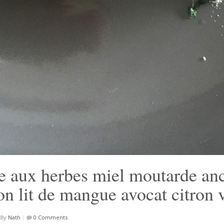
e aux herbes miel moutarde an
on lit de mangue avocat citron 
By
Nath
|
0 Comments