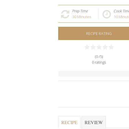
Prep Time
Cook Tim
30
Minutes
10
Minut
RECIPE RATING
(0 /
5
)
0
ratings
RECIPE
REVIEW