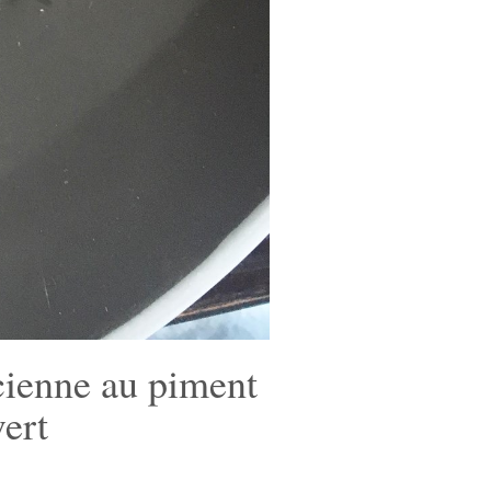
cienne au piment
vert