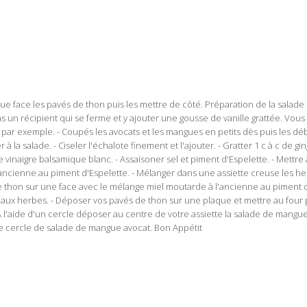
ue face les pavés de thon puis les mettre de côté. Préparation de la salade 
dans un récipient qui se ferme et y ajouter une gousse de vanille grattée. Vou
 par exemple. - Coupés les avocats et les mangues en petits dès puis les déba
r à la salade. - Ciseler l'échalote finement et l'ajouter. - Gratter 1 c à c de gin
 de vinaigre balsamique blanc. - Assaisoner sel et piment d'Espelette. - Mettre 
'ancienne au piment d'Espelette. - Mélanger dans une assiette creuse les her
e thon sur une face avec le mélange miel moutarde à l'ancienne au piment d
aux herbes. - Déposer vos pavés de thon sur une plaque et mettre au four
 l'aide d'un cercle déposer au centre de votre assiette la salade de mangue a
e cercle de salade de mangue avocat. Bon Appétit