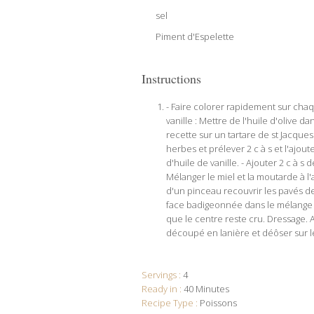
sel
Piment d'Espelette
Instructions
- Faire colorer rapidement sur chaq
vanille : Mettre de l'huile d'olive 
recette sur un tartare de st Jacques
herbes et prélever 2 c à s et l'ajoute
d'huile de vanille. - Ajouter 2 c à s
Mélanger le miel et la moutarde à l
d'un pinceau recouvrir les pavés d
face badigeonnée dans le mélange 
que le centre reste cru. Dressage. A
découpé en lanière et déôser sur l
Servings :
4
Ready in :
40 Minutes
Recipe Type :
Poissons