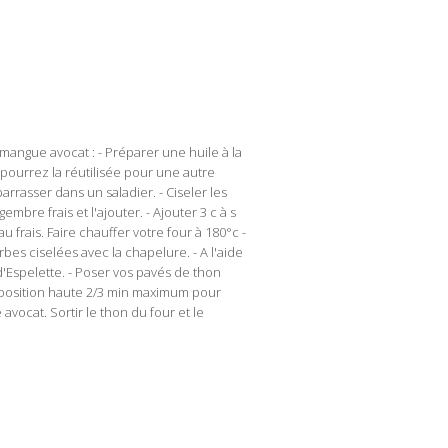
mangue avocat : - Préparer une huile à la
s pourrez la réutilisée pour une autre
rrasser dans un saladier. - Ciseler les
gembre frais et l'ajouter. - Ajouter 3 c à s
au frais. Faire chauffer votre four à 180°c -
bes ciselées avec la chapelure. - A l'aide
'Espelette. - Poser vos pavés de thon
 position haute 2/3 min maximum pour
vocat. Sortir le thon du four et le