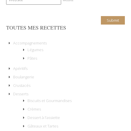
TOUTES MES RECETTES
Accompagnements
Légumes
Pâtes
Apéritifs
Boulangerie
Crustacés
Desserts
Biscuits et Gourmandises
Crèmes
Dessert à l'assiette
Gâteaux et Tartes