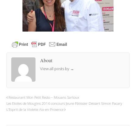
About
View all posts by
→
Restaurant Mon Petit Resto – Mouans Sartoux
Les Etoiles de Mougins 2016 concours Jeune Pâtissier Dessert Simon Pacary
L’Esprit de la Violette Aix-en-Provence