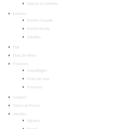
Glaces et Sorbets
Entrées
Entrée chaude
Entrée froide
Salades
Plat
Plats de fêtes
Poissons
Coquillages
Fruits de mer
Poissons
Soupes
Tartes et Pizzas
viandes
Agneau
Boeuf