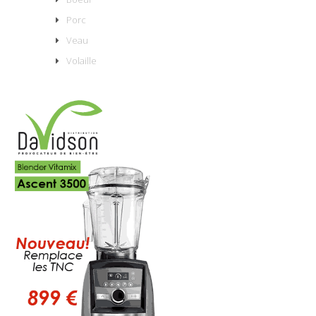
Porc
Veau
Volaille