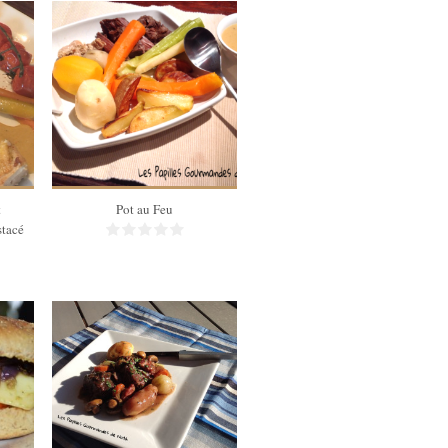
4
200 Min
t
Pot au Feu
stacé
6
240 Min