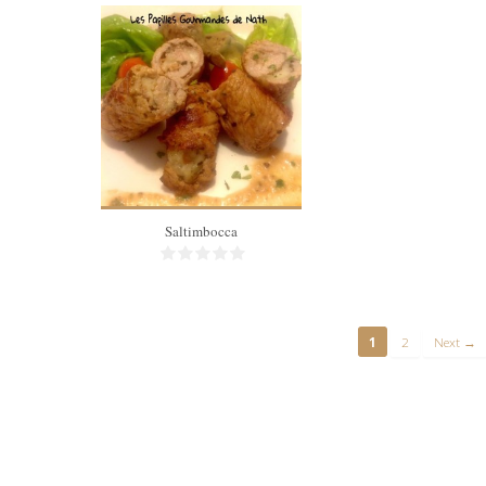
4
30 Min
Saltimbocca
1
2
Next →