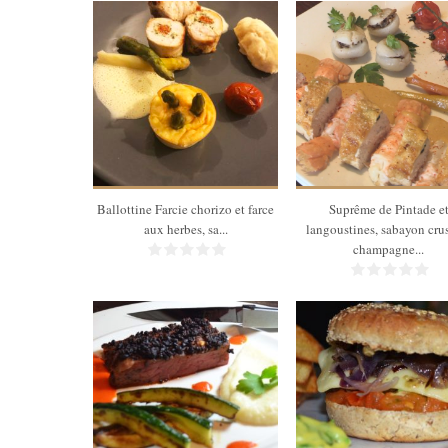
4
4
75 Min
60 Min
Ballottine Farcie chorizo et farce
Suprême de Pintade e
aux herbes, sa...
langoustines, sabayon cru
champagne...
6
6
45 Min
6