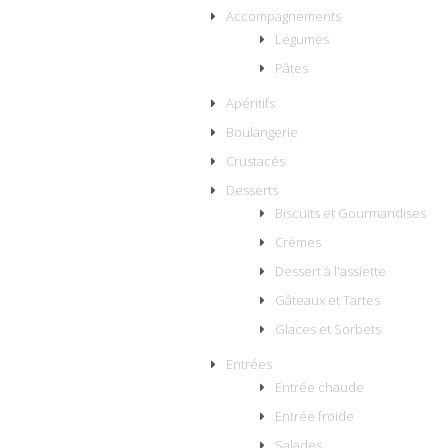
Accompagnements
Légumes
Pâtes
Apéritifs
Boulangerie
Crustacés
Desserts
Biscuits et Gourmandises
Crèmes
Dessert à l'assiette
Gâteaux et Tartes
Glaces et Sorbets
Entrées
Entrée chaude
Entrée froide
Salades