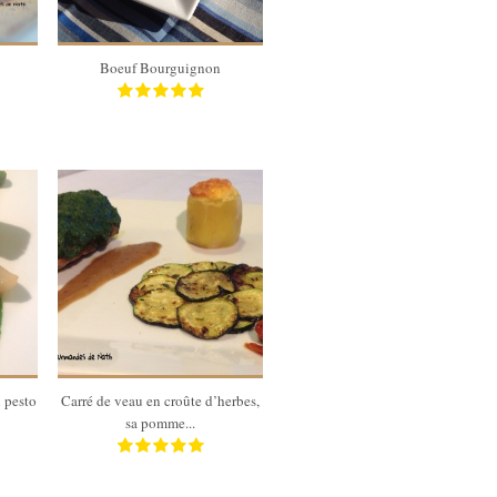
Boeuf Bourguignon
4
90 Min
 pesto
Carré de veau en croûte d’herbes,
sa pomme...