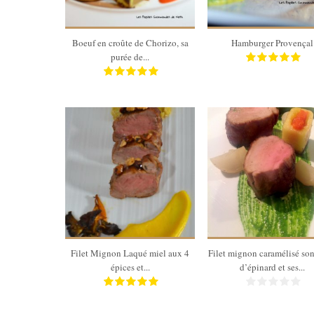
50 Min
Boeuf en croûte de Chorizo, sa
Hamburger Provençal
purée de...
4
4
45 Min
40 Min
Filet Mignon Laqué miel aux 4
Filet mignon caramélisé son
épices et...
d’épinard et ses...