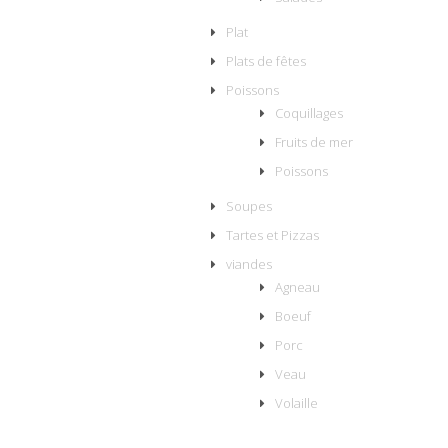
Plat
Plats de fêtes
Poissons
Coquillages
Fruits de mer
Poissons
Soupes
Tartes et Pizzas
viandes
Agneau
Boeuf
Porc
Veau
Volaille