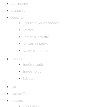
Boulangerie
Crustacés
Desserts
Biscuits et Gourmandises
Crèmes
Dessert à l'assiette
Gâteaux et Tartes
Glaces et Sorbets
Entrées
Entrée chaude
Entrée froide
Salades
Plat
Plats de fêtes
Poissons
Coquillages