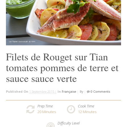
Filets de Rouget sur Tian
tomates pommes de terre et
sauce sauce verte
Published On
1 Septembre 2015 |
In
Française
|
By
|
0 Comments
Prep Time
Cook Time
20
Minutes
12
Minutes
Difficulty Level