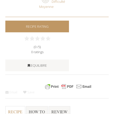
Difficulté
Moyenne
RECIPE RATING
(0 /
5
)
0
ratings
EQUILIBRE
Email
Save
RECIPE
HOW TO
REVIEW