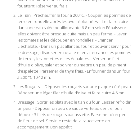
fouettant. Réserver au frais.
Le Tian : Préchauffer le four à 200°C. - Couper les pommes de
terre en rondelle après les avoir épluchées. - Les faire cuire
dans une eau salée bouillonnante 6-8 mn selon l'épaisseur.
elles doivent être presque cuite mais un peu ferme. - Laver
les tomates et les découper en rondelles. - Emincer
L'échalote. - Dans un plat allant au four et pouvant servir pour
le dressage, disposer en rosace et en alternance les pommes
de terres, les tomettes et les échalotes. - Verser un filet
d'huile d'olive, saler et poivrer ou mettre un peu de piment
d'espelette. Parsemer de thym frais. - Enfourner dans un four
à 200 °C 10-12 mn.
Les Rougets : - Déposer les rougets sur une plaque côté peau.
Déposer une léger filet d'huile d'olive et faire cuire 4-5 mn.
Dressage : Sortir les plats avec le tian du four. Laisser refroidir
un peu. - Déposer un peu de sauce verte au centre, puis
déposer 3 filets de rougets par assiette. Parsemer d'un peu
de fleur de sel. Servir le reste de la sauce verte en
accompagement. Bon appétit,