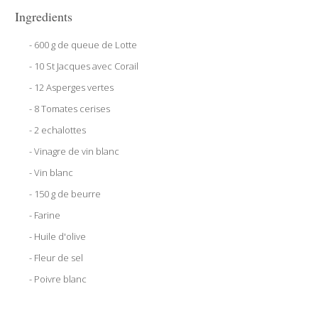
Ingredients
- 600 g de queue de Lotte
- 10 St Jacques avec Corail
- 12 Asperges vertes
- 8 Tomates cerises
- 2 echalottes
- Vinagre de vin blanc
- Vin blanc
- 150 g de beurre
- Farine
- Huile d'olive
- Fleur de sel
- Poivre blanc