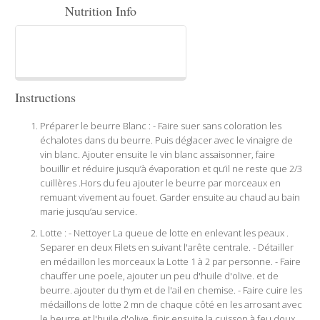
Nutrition Info
Instructions
Préparer le beurre Blanc : - Faire suer sans coloration les
échalotes dans du beurre. Puis déglacer avec le vinaigre de
vin blanc. Ajouter ensuite le vin blanc assaisonner, faire
bouillir et réduire jusqu’à évaporation et qu’il ne reste que 2/3
cuillères .Hors du feu ajouter le beurre par morceaux en
remuant vivement au fouet. Garder ensuite au chaud au bain
marie jusqu’au service.
Lotte : - Nettoyer La queue de lotte en enlevant les peaux .
Separer en deux Filets en suivant l'arête centrale. - Détailler
en médaillon les morceaux la Lotte 1 à 2 par personne. - Faire
chauffer une poele, ajouter un peu d'huile d'olive. et de
beurre. ajouter du thym et de l'ail en chemise. - Faire cuire les
médaillons de lotte 2 mn de chaque côté en les arrosant avec
le beurre et l'huile d'olive. finir ensuite la cuisson à feu doux.