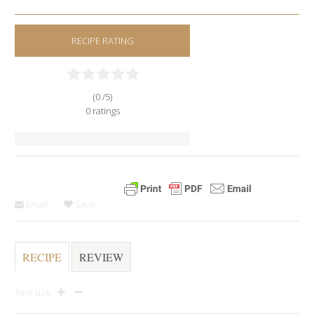
RECIPE RATING
(0 /
5
)
0
ratings
Email
Save
RECIPE
REVIEW
Text size