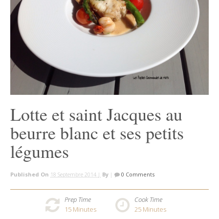
Lotte et saint Jacques au
beurre blanc et ses petits
légumes
Published On
18 Septembre 2014 |
By
|
0 Comments
Prep Time
Cook Time
15
Minutes
25
Minutes