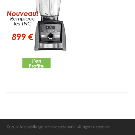
© 2026 lespapillesgourmandesdenath. All Rights Reserved.