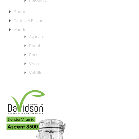
Poissons
Soupes
Tartes et Pizzas
viandes
Agneau
Boeuf
Porc
Veau
Volaille