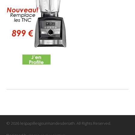
© 2026 lespapillesgourmandesdenath. All Rights Reserved.