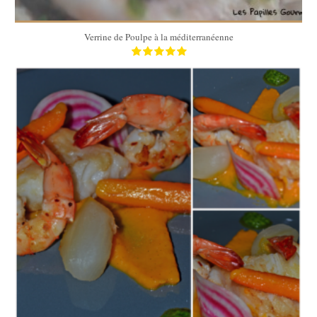
Verrine de Poulpe à la méditerranéenne
4
4
25 Min