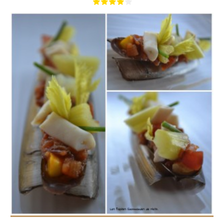
8
4
35 Min