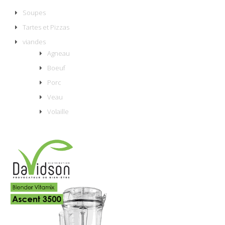
Soupes
Tartes et Pizzas
viandes
Agneau
Boeuf
Porc
Veau
Volaille