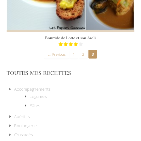
Bourride de Lotte et son Aïoli
← Previous
1
2
3
TOUTES MES RECETTES
Accompagnements
Légumes
Pâtes
Apéritifs
Boulangerie
Crustacés